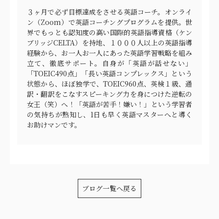
３ヶ月で必ず目標達成をさせる英語コーチ。オンライ
ン（Zoom）で英語コーチングプログラムを提供。世
界でもっとも認知度の高い国際的英語指導資格（ケン
ブリッジCELTA）を持地、１０００人以上の英語指導
経験から、お一人お一人にあった英語学習戦略を組み
立て、徹底サポート。自身が「英語が話せない」
「TOEIC490点」「長い英語コンプレックス」という
状態から、ほぼ独学で、TOEIC960点、英検１級、通
訳・翻訳をこなすスピーキング力を身につけた逆転の
女王（笑）へ！「英語が苦手！嫌い！」という学習者
の気持ちが熟知し、1日も早く英語マスターへと導く
お助けマンです。
ブログ一覧へ戻る