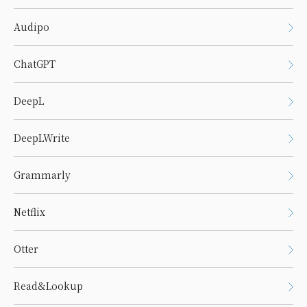
Audipo
ChatGPT
DeepL
DeepLWrite
Grammarly
Netflix
Otter
Read&Lookup