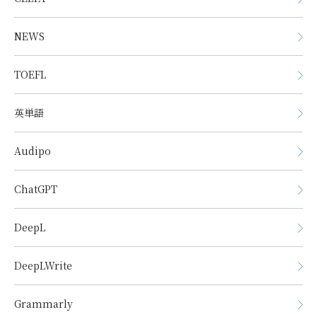
NEWS
TOEFL
英単語
Audipo
ChatGPT
DeepL
DeepLWrite
Grammarly