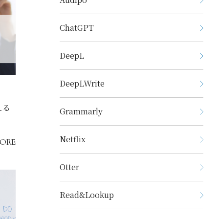
ChatGPT
DeepL
DeepLWrite
える
Grammarly
Netflix
ORE
Otter
Read&Lookup