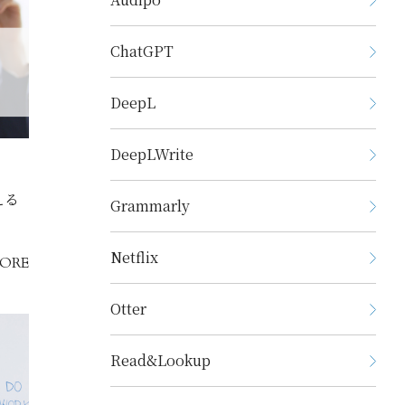
ChatGPT
DeepL
DeepLWrite
える
Grammarly
Netflix
ORE
Otter
Read&Lookup