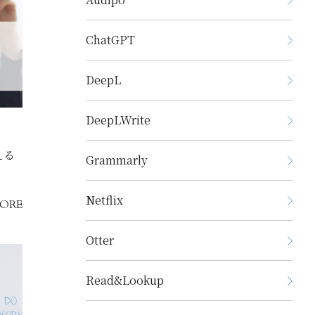
ChatGPT
DeepL
DeepLWrite
える
Grammarly
Netflix
ORE
Otter
Read&Lookup