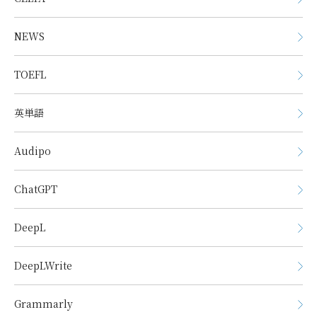
NEWS
TOEFL
英単語
Audipo
ChatGPT
DeepL
DeepLWrite
Grammarly