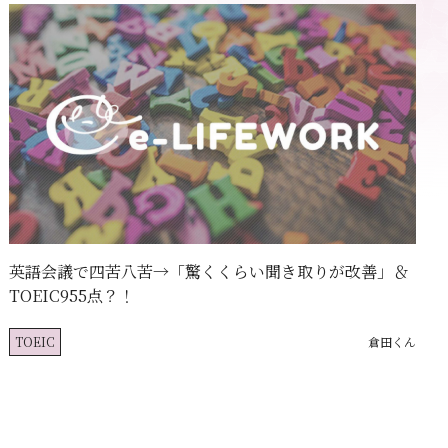
英語会議で四苦八苦→「驚くくらい聞き取りが改善」＆
TOEIC955点？！
TOEIC
倉田くん