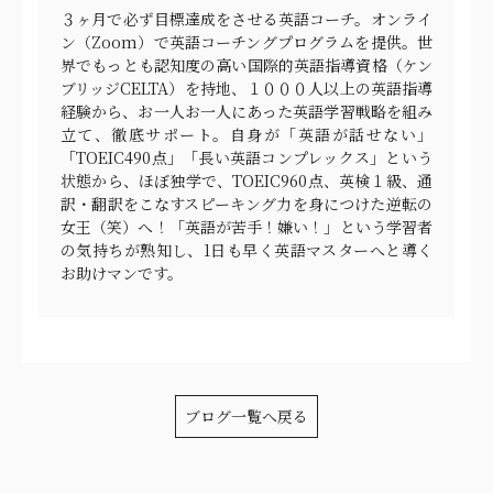
３ヶ月で必ず目標達成をさせる英語コーチ。オンライ
ン（Zoom）で英語コーチングプログラムを提供。世
界でもっとも認知度の高い国際的英語指導資格（ケン
ブリッジCELTA）を持地、１０００人以上の英語指導
経験から、お一人お一人にあった英語学習戦略を組み
立て、徹底サポート。自身が「英語が話せない」
「TOEIC490点」「長い英語コンプレックス」という
状態から、ほぼ独学で、TOEIC960点、英検１級、通
訳・翻訳をこなすスピーキング力を身につけた逆転の
女王（笑）へ！「英語が苦手！嫌い！」という学習者
の気持ちが熟知し、1日も早く英語マスターへと導く
お助けマンです。
ブログ一覧へ戻る