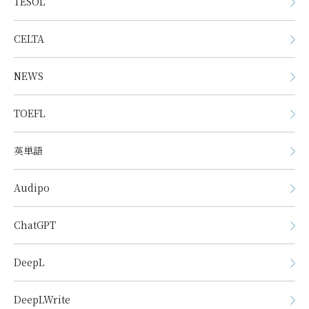
TESOL
CELTA
NEWS
TOEFL
英単語
Audipo
ChatGPT
DeepL
DeepLWrite