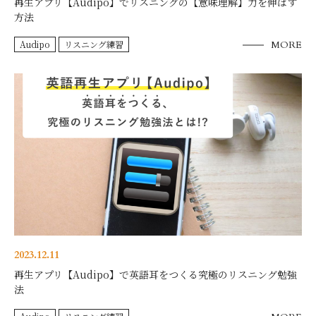
再生アプリ【Audipo】でリスニングの【意味理解】力を伸ばす
方法
Audipo
リスニング練習
MORE
2023.12.11
再生アプリ【Audipo】で英語耳をつくる究極のリスニング勉強
法