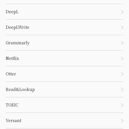
DeepL
DeepLWrite
Grammarly
Netflix
Otter
Read&Lookup
TOEIC
Versant