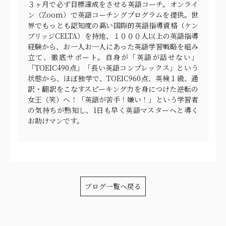
３ヶ月で必ず目標達成をさせる英語コーチ。オンライ
ン（Zoom）で英語コーチングプログラムを提供。世
界でもっとも認知度の高い国際的英語指導資格（ケン
ブリッジCELTA）を持地、１０００人以上の英語指導
経験から、お一人お一人にあった英語学習戦略を組み
立て、徹底サポート。自身が「英語が話せない」
「TOEIC490点」「長い英語コンプレックス」という
状態から、ほぼ独学で、TOEIC960点、英検１級、通
訳・翻訳をこなすスピーキング力を身につけた逆転の
女王（笑）へ！「英語が苦手！嫌い！」という学習者
の気持ちが熟知し、1日も早く英語マスターへと導く
お助けマンです。
ブログ一覧へ戻る