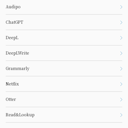
Audipo
ChatGPT
DeepL
DeepLWrite
Grammarly
Netflix
Otter
Read&Lookup