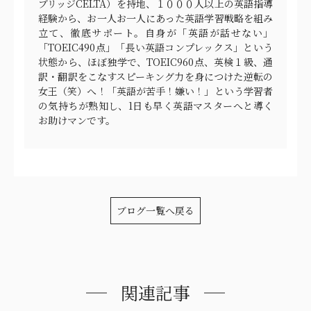
ブリッジCELTA）を持地、１０００人以上の英語指導
経験から、お一人お一人にあった英語学習戦略を組み
立て、徹底サポート。自身が「英語が話せない」
「TOEIC490点」「長い英語コンプレックス」という
状態から、ほぼ独学で、TOEIC960点、英検１級、通
訳・翻訳をこなすスピーキング力を身につけた逆転の
女王（笑）へ！「英語が苦手！嫌い！」という学習者
の気持ちが熟知し、1日も早く英語マスターへと導く
お助けマンです。
ブログ一覧へ戻る
関連記事