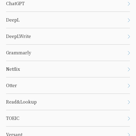
ChatGPT
DeepL
DeepLWrite
Grammarly
Netflix
Otter
Read&Lookup
TOEIC
Versant