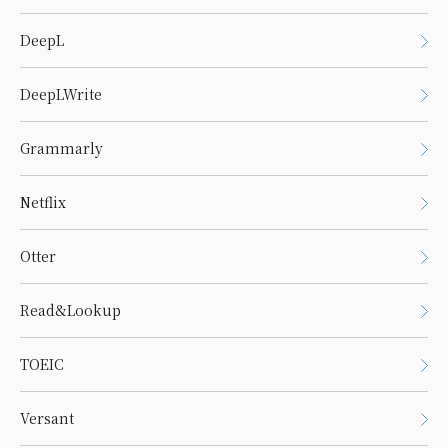
DeepL
DeepLWrite
Grammarly
Netflix
Otter
Read&Lookup
TOEIC
Versant