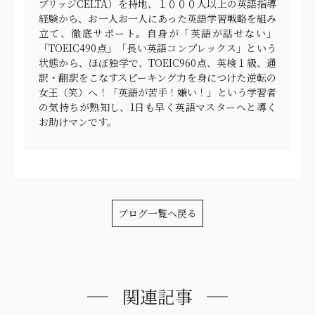
ブリッジCELTA）を持地、１０００人以上の英語指導
経験から、お一人お一人にあった英語学習戦略を組み
立て、徹底サポート。自身が「英語が話せない」
「TOEIC490点」「長い英語コンプレックス」という
状態から、ほぼ独学で、TOEIC960点、英検１級、通
訳・翻訳をこなすスピーキング力を身につけた逆転の
女王（笑）へ！「英語が苦手！嫌い！」という学習者
の気持ちが熟知し、1日も早く英語マスターへと導く
お助けマンです。
ブログ一覧へ戻る
関連記事