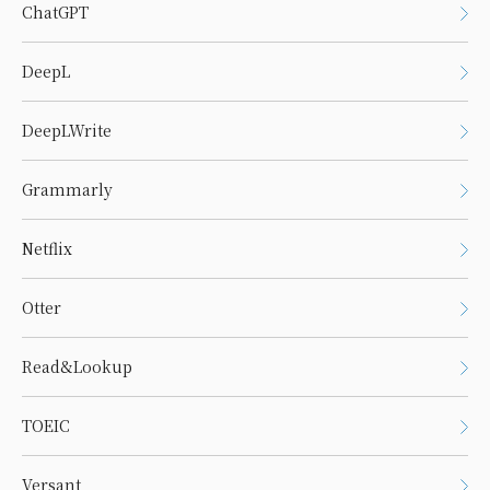
ChatGPT
DeepL
DeepLWrite
Grammarly
Netflix
Otter
Read&Lookup
TOEIC
Versant