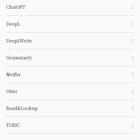
ChatGPT
DeepL
DeepLWrite
Grammarly
Netflix
Otter
Read&Lookup
TOEIC