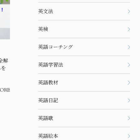
英文法
英検
英語コーチング
全解
英語学習法
みを
英語教材
ORE
英語日記
英語歌
英語絵本