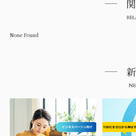
関
REL
None Found
新
NE