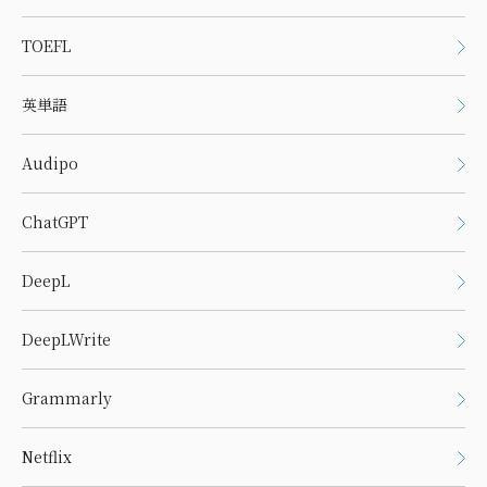
TOEFL
英単語
Audipo
ChatGPT
DeepL
DeepLWrite
Grammarly
Netflix