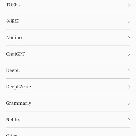
TOEFL
英単語
Audipo
ChatGPT
DeepL
DeepLWrite
Grammarly
Netflix
Otter