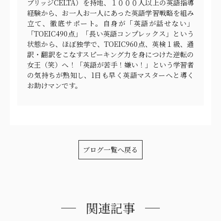
ブリッジCELTA）を持地、１０００人以上の英語指導
経験から、お一人お一人にあった英語学習戦略を組み
立て、徹底サポート。自身が「英語が話せない」
「TOEIC490点」「長い英語コンプレックス」という
状態から、ほぼ独学で、TOEIC960点、英検１級、通
訳・翻訳をこなすスピーキング力を身につけた逆転の
女王（笑）へ！「英語が苦手！嫌い！」という学習者
の気持ちが熟知し、1日も早く英語マスターへと導く
お助けマンです。
ブログ一覧へ戻る
関連記事