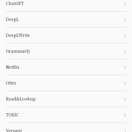
ChatGPT
DeepL
DeepLWrite
Grammarly
Netflix
Otter
Read&Lookup
TOEIC
Versant