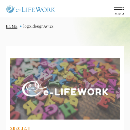
MENU
HOME
logo_designA@2x
2020.12.11