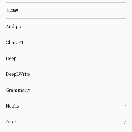
英単語
Audipo
ChatGPT
DeepL
DeepLWrite
Grammarly
Netflix
Otter