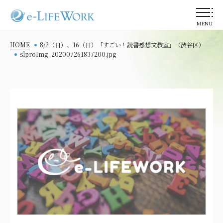
MENU
HOME
8/2（日）、16（日）「すごい！読書感想文教室」（渋谷区）
slproImg_202007261837200.jpg