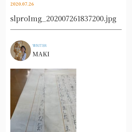
2020.07.26
slproImg_202007261837200.jpg
WRITER
MAKI