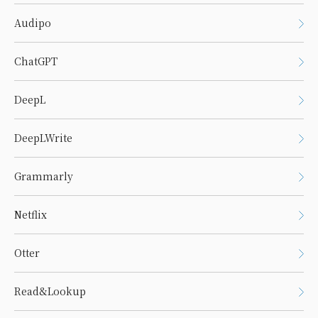
Audipo
ChatGPT
DeepL
DeepLWrite
Grammarly
Netflix
Otter
Read&Lookup