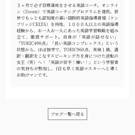
３ヶ月で必ず目標達成をさせる英語コーチ。オンライ
ン（Zoom）で英語コーチングプログラムを提供。世
界でもっとも認知度の高い国際的英語指導資格（ケン
ブリッジCELTA）を持地、１０００人以上の英語指導
経験から、お一人お一人にあった英語学習戦略を組み
立て、徹底サポート。自身が「英語が話せない」
「TOEIC490点」「長い英語コンプレックス」という
状態から、ほぼ独学で、TOEIC960点、英検１級、通
訳・翻訳をこなすスピーキング力を身につけた逆転の
女王（笑）へ！「英語が苦手！嫌い！」という学習者
の気持ちが熟知し、1日も早く英語マスターへと導く
お助けマンです。
ブログ一覧へ戻る