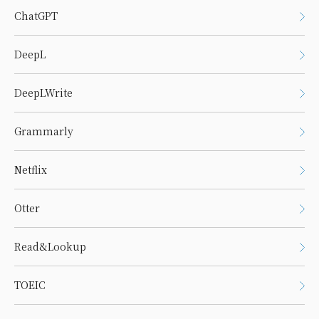
ChatGPT
DeepL
DeepLWrite
Grammarly
Netflix
Otter
Read&Lookup
TOEIC