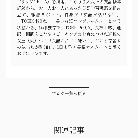
ブリッジCELTA）を持地、１０００人以上の英語指導
経験から、お一人お一人にあった英語学習戦略を組み
立て、徹底サポート。自身が「英語が話せない」
「TOEIC490点」「長い英語コンプレックス」という
状態から、ほぼ独学で、TOEIC960点、英検１級、通
訳・翻訳をこなすスピーキング力を身につけた逆転の
女王（笑）へ！「英語が苦手！嫌い！」という学習者
の気持ちが熟知し、1日も早く英語マスターへと導く
お助けマンです。
ブログ一覧へ戻る
関連記事