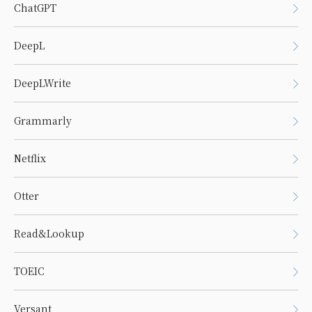
ChatGPT
DeepL
DeepLWrite
Grammarly
Netflix
Otter
Read&Lookup
TOEIC
Versant