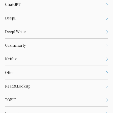
ChatGPT
DeepL
DeepLWrite
Grammarly
Netflix
Otter
Read&Lookup
TOEIC