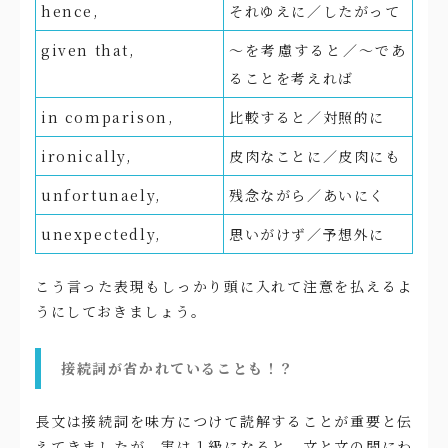
hence,
それゆえに／したがって
given that,
〜を考慮すると／〜であ
ることを考えれば
in comparison,
比較すると／対照的に
ironically,
皮肉なことに／皮肉にも
unfortunaely,
残念ながら／あいにく
unexpectedly,
思いがけず／予想外に
こう言った表現もしっかり頭に入れて注意を払えるよ
うにしておきましょう。
接続詞が省かれていることも！？
長文は接続詞を味方につけて読解することが重要と伝
えてきましたが、実は１級になると、文と文の間にわ