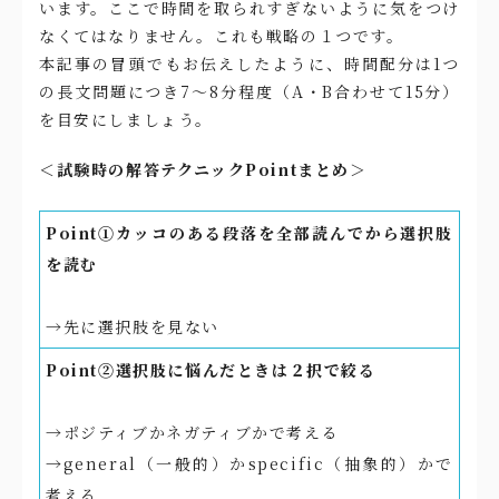
います。ここで時間を取られすぎないように気をつけ
なくてはなりません。これも戦略の１つです。
本記事の冒頭でもお伝えしたように、時間配分は1つ
の長文問題につき7〜8分程度（A・B合わせて15分）
を目安にしましょう。
＜試験時の解答テクニックPointまとめ＞
Point①カッコのある段落を全部読んでから選択肢
を読む
→先に選択肢を見ない
Point②選択肢に悩んだときは２択で絞る
→ポジティブかネガティブかで考える
→general（一般的）かspecific（抽象的）かで
考える