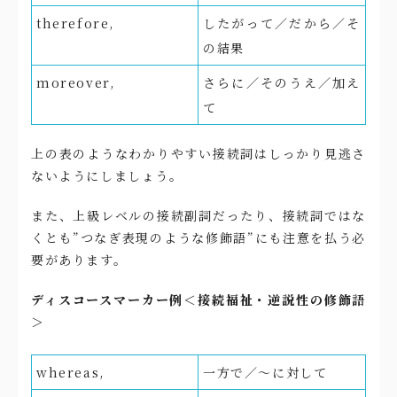
therefore,
したがって／だから／そ
の結果
moreover,
さらに／そのうえ／加え
て
上の表のようなわかりやすい接続詞はしっかり見逃さ
ないようにしましょう。
また、上級レベルの接続副詞だったり、接続詞ではな
くとも”つなぎ表現のような修飾語”にも注意を払う必
要があります。
ディスコースマーカー例＜接続福祉・逆説性の修飾語
＞
whereas,
一方で／〜に対して