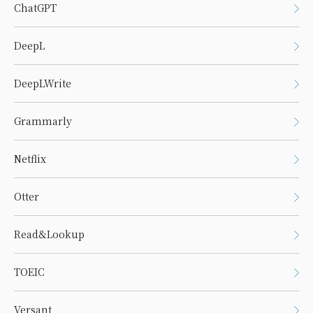
ChatGPT
DeepL
DeepLWrite
Grammarly
Netflix
Otter
Read&Lookup
TOEIC
Versant