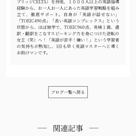
ブリッジCELTA）を持地、１０００人以上の英語指導
経験から、お一人お一人にあった英語学習戦略を組み
立て、徹底サポート。自身が「英語が話せない」
「TOEIC490点」「長い英語コンプレックス」という
状態から、ほぼ独学で、TOEIC960点、英検１級、通
訳・翻訳をこなすスピーキング力を身につけた逆転の
女王（笑）へ！「英語が苦手！嫌い！」という学習者
の気持ちが熟知し、1日も早く英語マスターへと導く
お助けマンです。
ブログ一覧へ戻る
関連記事