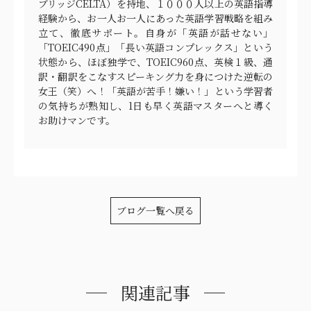
ブリッジCELTA）を持地、１０００人以上の英語指導
経験から、お一人お一人にあった英語学習戦略を組み
立て、徹底サポート。自身が「英語が話せない」
「TOEIC490点」「長い英語コンプレックス」という
状態から、ほぼ独学で、TOEIC960点、英検１級、通
訳・翻訳をこなすスピーキング力を身につけた逆転の
女王（笑）へ！「英語が苦手！嫌い！」という学習者
の気持ちが熟知し、1日も早く英語マスターへと導く
お助けマンです。
ブログ一覧へ戻る
関連記事