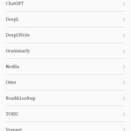
ChatGPT
DeepL
DeepLWrite
Grammarly
Netflix
Otter
Read&Lookup
TOEIC
Versant