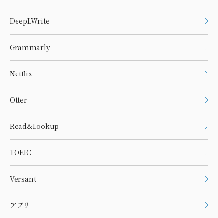
DeepLWrite
Grammarly
Netflix
Otter
Read&Lookup
TOEIC
Versant
アプリ