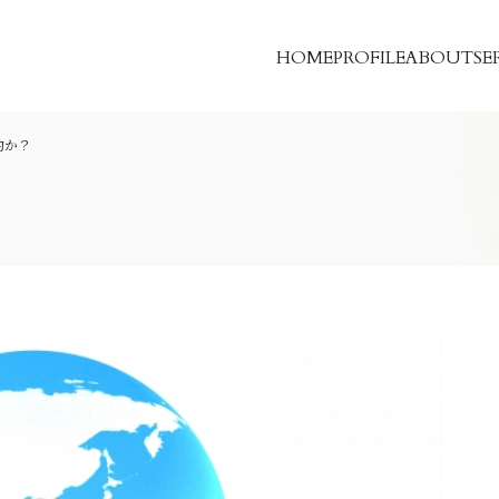
HOME
PROFILE
ABOUT
SE
的か？