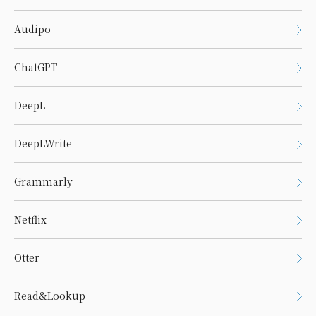
Audipo
ChatGPT
DeepL
DeepLWrite
Grammarly
Netflix
Otter
Read&Lookup