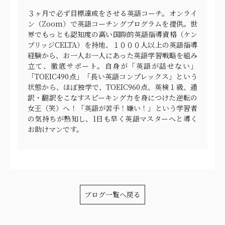
３ヶ月で必ず目標達成をさせる英語コーチ。オンライ
ン（Zoom）で英語コーチングプログラムを提供。世
界でもっとも認知度の高い国際的英語指導資格（ケン
ブリッジCELTA）を持地、１０００人以上の英語指導
経験から、お一人お一人にあった英語学習戦略を組み
立て、徹底サポート。自身が「英語が話せない」
「TOEIC490点」「長い英語コンプレックス」という
状態から、ほぼ独学で、TOEIC960点、英検１級、通
訳・翻訳をこなすスピーキング力を身につけた逆転の
女王（笑）へ！「英語が苦手！嫌い！」という学習者
の気持ちが熟知し、1日も早く英語マスターへと導く
お助けマンです。
ブログ一覧へ戻る