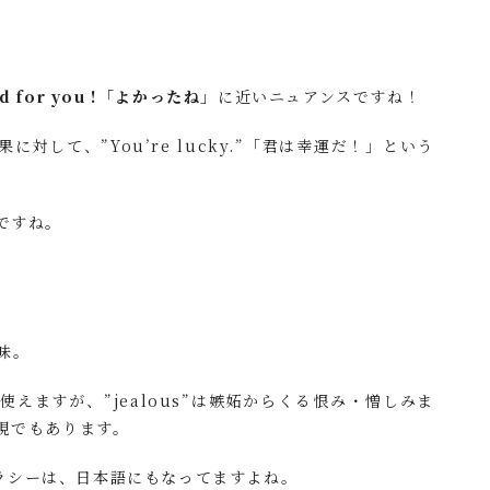
d for you !「よかったね」
に近いニュアンスですね！
して、”You’re lucky.”「君は幸運だ！」という
ですね。
意味。
えますが、”jealous”は嫉妬からくる恨み・憎しみま
現でもあります。
”⇒ジェラシーは、日本語にもなってますよね。