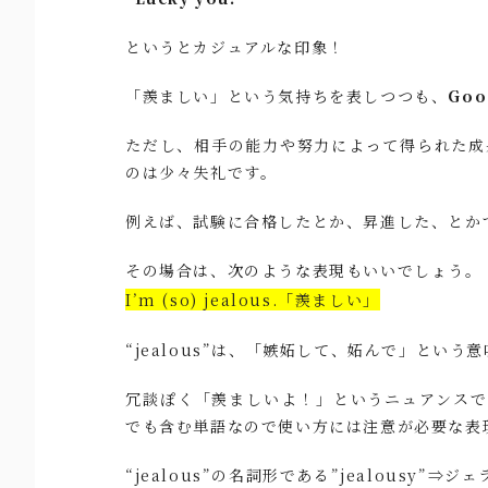
というとカジュアルな印象！
「羨ましい」という気持ちを表しつつも、
Goo
ただし、相手の能力や努力によって得られた成果に対
のは少々失礼です。
例えば、試験に合格したとか、昇進した、とか
その場合は、次のような表現もいいでしょう。
I’m (so) jealous.「羨ましい」
“jealous”は、「嫉妬して、妬んで」という
冗談ぽく「羨ましいよ！」というニュアンスで使
でも含む単語なので使い方には注意が必要な表
“jealous”の名詞形である”jealousy