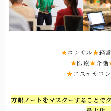
★
コンサル
★
経
★
医療
★
介護
★
エステサロン
方眼ノートをマスターすることで
最大化