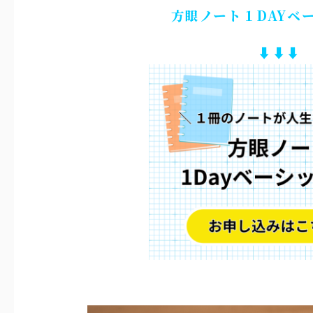
方眼ノート１DAYベ
⬇︎⬇︎⬇︎