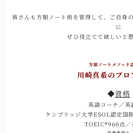
皆さんも方眼ノート術を習得して、ご自身
に
ぜひ役立てて欲しいと
方眼ノートメソッド
川崎真希のプロ
◆
資格
英語コーチ／英
ケンブリッジ大学ESOL認定国際
TOEIC®960点
気象予報士