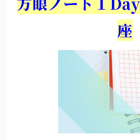
方眼ノート１Da
座