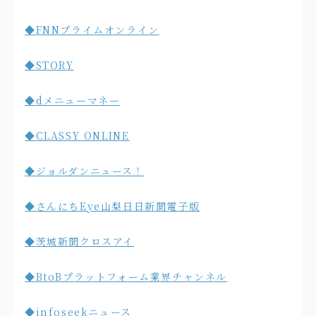
◆
FNNプライムオンライン
◆
STORY
◆
dメニューマネー
◆
CLASSY ONLINE
◆
ジョルダンニュース！
◆
さんにちEy
e山梨日日新聞電子版
◆
茨城新聞クロスアイ
◆
BtoBプラットフォーム業界チャンネル
◆
infoseekニュース