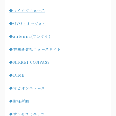
◆
マイナビニュース
◆
OVO（オーヴォ）
◆
antenna(アンテナ)
◆
共同通信社ニュースサイト
◆
NIKKEI CONPASS
◆
DIME
◆
マピオンニュース
◆
財経新聞
◆
サンゼロミニッツ