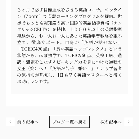
３ヶ月で必ず目標達成をさせる英語コーチ。オンライ
ン（Zoom）で英語コーチングプログラムを提供。世
界でもっとも認知度の高い国際的英語指導資格（ケン
ブリッジCELTA）を持地、１０００人以上の英語指導
経験から、お一人お一人にあった英語学習戦略を組み
立て、徹底サポート。自身が「英語が話せない」
「TOEIC490点」「長い英語コンプレックス」という
状態から、ほぼ独学で、TOEIC960点、英検１級、通
訳・翻訳をこなすスピーキング力を身につけた逆転の
女王（笑）へ！「英語が苦手！嫌い！」という学習者
の気持ちが熟知し、1日も早く英語マスターへと導く
お助けマンです。
前の記事へ
ブログ一覧へ戻る
次の記事へ