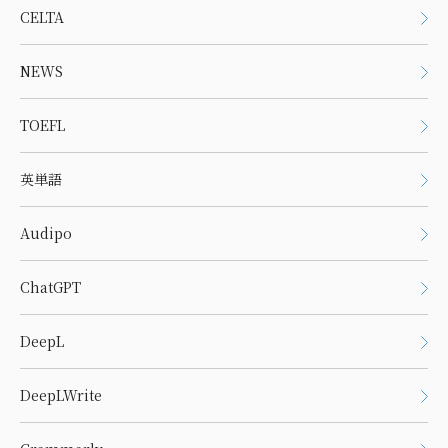
CELTA
NEWS
TOEFL
英単語
Audipo
ChatGPT
DeepL
DeepLWrite