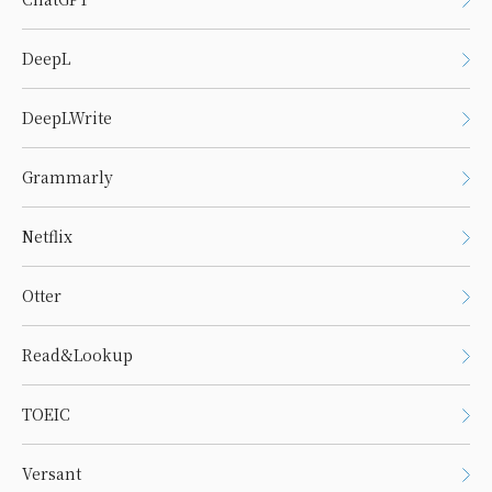
DeepL
DeepLWrite
Grammarly
Netflix
Otter
Read&Lookup
TOEIC
Versant