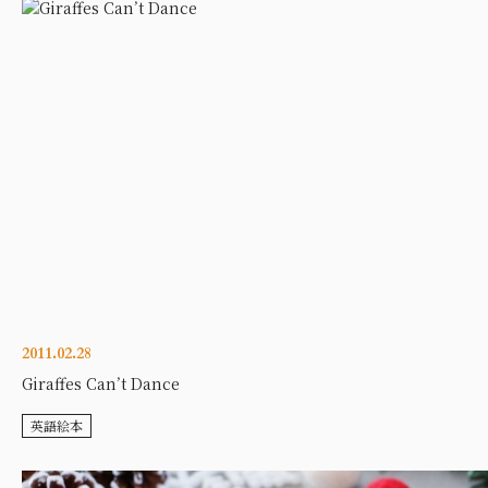
2011.02.28
Giraffes Can’t Dance
英語絵本