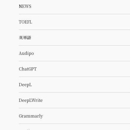
NEWS
TOEFL
英単語
Audipo
ChatGPT
DeepL
DeepLWrite
Grammarly