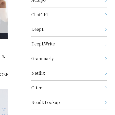
ChatGPT
DeepL
DeepLWrite
える
Grammarly
Netflix
ORE
Otter
Read&Lookup