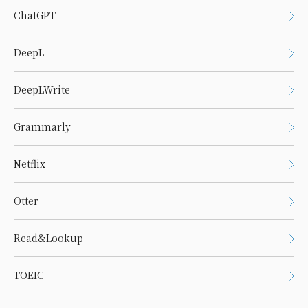
ChatGPT
DeepL
DeepLWrite
Grammarly
Netflix
Otter
Read&Lookup
TOEIC