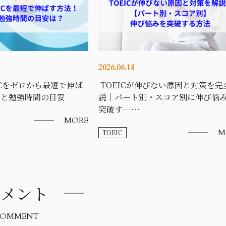
2026.06.18
ICをゼロから最短で伸ば
TOEICが伸びない原因と対策を完
法と勉強時間の目安
説｜パート別・スコア別に伸び悩
突破す……
MORE
M
TOEIC
メント
OMMENT