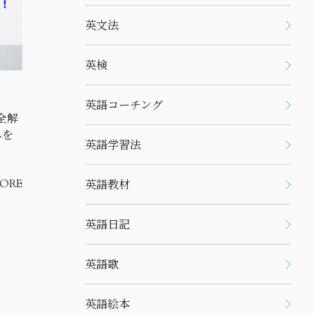
英文法
英検
英語コーチング
全解
みを
英語学習法
英語教材
ORE
英語日記
英語歌
英語絵本