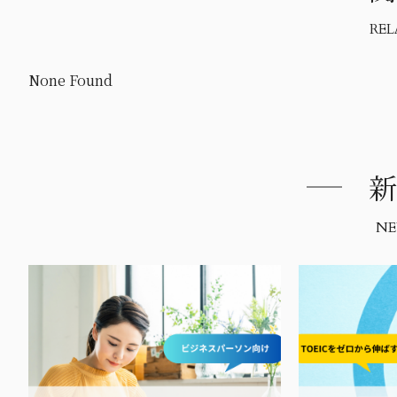
REL
None Found
新
NE