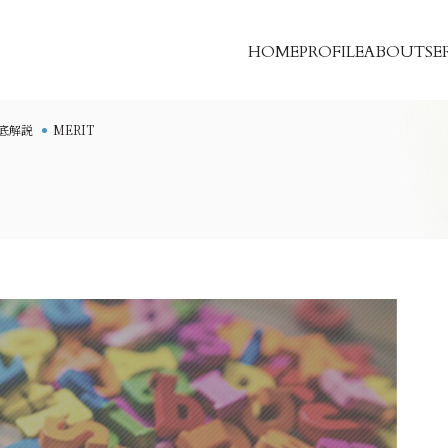
HOME
PROFILE
ABOUT
SE
底解説
MERIT