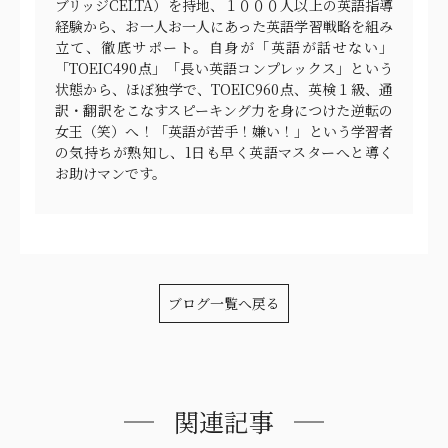
ブリッジCELTA）を持地、１０００人以上の英語指導
経験から、お一人お一人にあった英語学習戦略を組み
立て、徹底サポート。自身が「英語が話せない」
「TOEIC490点」「長い英語コンプレックス」という
状態から、ほぼ独学で、TOEIC960点、英検１級、通
訳・翻訳をこなすスピーキング力を身につけた逆転の
女王（笑）へ！「英語が苦手！嫌い！」という学習者
の気持ちが熟知し、1日も早く英語マスターへと導く
お助けマンです。
ブログ一覧へ戻る
関連記事