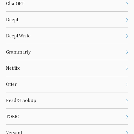
ChatGPT
DeepL
DeepLWrite
Grammarly
Netflix
Otter
Read&Lookup
TOEIC
Versant