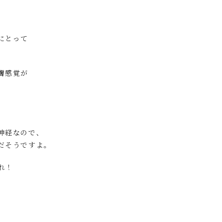
にとって
膚感覚が
神経なので、
だそうですよ。
れ！