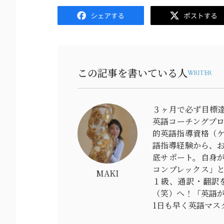
Facebook
Twitter
この記事を書いている人
WRITER
３ヶ月で必ず目標達
英語コーチングプ
的英語指導資格（ケ
語指導経験から、
底サポート。自身が
コンプレックス」と
MAKI
１級、通訳・翻訳
（笑）へ！「英語
1日も早く英語マス