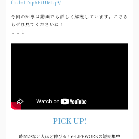
ftid=lTxp6FtUMIq9/
今回の記事は動画でも詳しく解説しています。こちら
もぜひ見てくださいね！
↓↓↓
PICK UP!
時間がない人ほど伸びる！e-LIFEWORKの短期集中