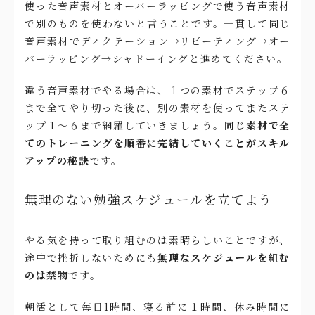
使った音声素材とオーバーラッピングで使う音声素材
で別のものを使わないと言うことです。一貫して同じ
音声素材でディクテーション→リピーティング→オー
バーラッピング→シャドーイングと進めてください。
違う音声素材でやる場合は、１つの素材でステップ６
まで全てやり切った後に、別の素材を使ってまたステ
ップ１〜６まで網羅していきましょう。
同じ素材で全
てのトレーニングを順番に完結していくことがスキル
アップの秘訣
です。
無理のない勉強スケジュールを立てよう
やる気を持って取り組むのは素晴らしいことですが、
途中で挫折しないためにも
無理なスケジュールを組む
のは禁物
です。
朝活として毎日1時間、寝る前に１時間、休み時間に