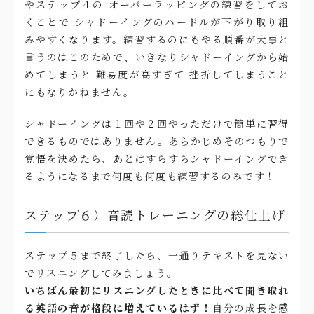
やステップ４の オーバーラッピングの練習をしてお
くことで シャドーイングのハードルが下がり取り組
みやすくなります。練習するのにもやる順番が大事と
言うのはこのためで、いきなりシャドーイングから始
めてしまうと 難易度が高すぎて 挫折してしまうこと
にもなりかねません。
シャドーイングは１回や２回やっただけで簡単に習得
できるものではありません。あらかじめそのつもりで
覚悟を決めたら、あとはすらすらシャドーイングでき
るようになるまで何度も何度も練習するのみです！
ステップ６）音読トレーニングの総仕上げ
ステップ５まで終了したら、一通りテキストを見ない
でリスニングしてみましょう。
いちばん最初にリスニングしたときに比べて聞き取れ
る英語の音が格段に増えているはず！
自分の成長を感