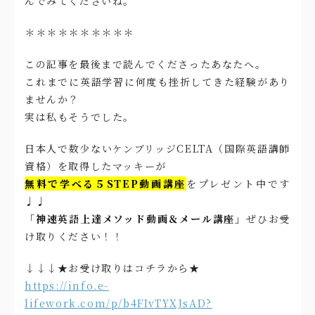
んでみてくださいね。
＊＊＊＊＊＊＊＊＊＊
この記事を最後まで読んでくださったあなたへ。
これまでに英語学習に何度も挫折してきた経験があり
ませんか？
実は私もそうでした。
日本人で数少ないケンブリッジCELTA（国際英語講師
資格）を取得したマッキーが
無料で学べる５STEP動画講座
をプレゼント中です
♩♩
「神速英語上達メソッド動画＆メール講座」
ぜひお受
け取りください！！
↓↓↓★お受け取りはコチラから★
https://info.e-
lifework.com/p/b4FIvTYXJsAD?