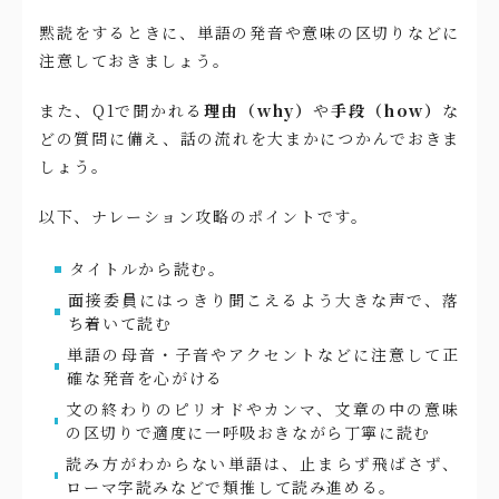
黙読をするときに、単語の発音や意味の区切りなどに
注意しておきましょう。
また、Q1で聞かれる
理由（why）
や
手段（how）
な
どの質問に備え、話の流れを大まかにつかんでおきま
しょう。
以下、ナレーション攻略のポイントです。
タイトルから読む。
面接委員にはっきり聞こえるよう大きな声で、落
ち着いて読む
単語の母音・子音やアクセントなどに注意して正
確な発音を心がける
文の終わりのピリオドやカンマ、文章の中の意味
の区切りで適度に一呼吸おきながら丁寧に読む
読み方がわからない単語は、止まらず飛ばさず、
ローマ字読みなどで類推して読み進める。