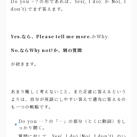
Do you ~？の形であれば、Yes(, I do). か No(, I
don’t).でまず答えます。
Yes.なら、Please tell me more.
かWhy.
No.ならWhy not?か、別の質問
が続きます。
あまり難しく考えないこと、また正直に答えるという
よりは、自分が英語にしやすい答えで適当に答えるの
も一つの戦略です。
Do you …？の「…」の部分（とくに動詞）をし
っかり聞く。
質問に対して、Yes(, I do)./No(, I don’t). のい