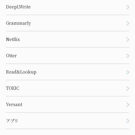
DeepLWrite
Grammarly
Netflix
Otter
Read&Lookup
TOEIC
Versant
アプリ