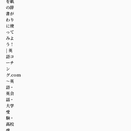
を紙
の辞
書が
わり
に使
って
みよ
う！
| 英
語コ
ーチ
ン
グ.com
～英
語・
英会
話・
大学
受
験・
高校
受