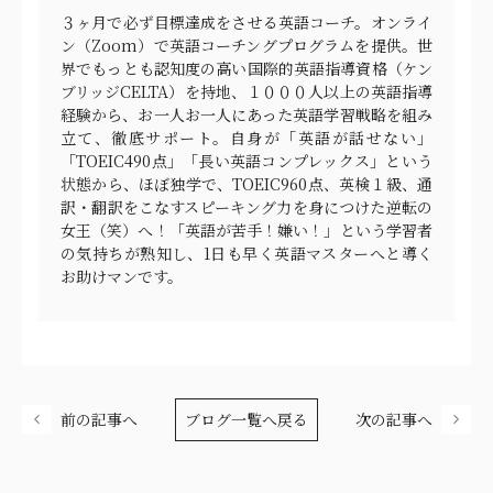
３ヶ月で必ず目標達成をさせる英語コーチ。オンライ
ン（Zoom）で英語コーチングプログラムを提供。世
界でもっとも認知度の高い国際的英語指導資格（ケン
ブリッジCELTA）を持地、１０００人以上の英語指導
経験から、お一人お一人にあった英語学習戦略を組み
立て、徹底サポート。自身が「英語が話せない」
「TOEIC490点」「長い英語コンプレックス」という
状態から、ほぼ独学で、TOEIC960点、英検１級、通
訳・翻訳をこなすスピーキング力を身につけた逆転の
女王（笑）へ！「英語が苦手！嫌い！」という学習者
の気持ちが熟知し、1日も早く英語マスターへと導く
お助けマンです。
前の記事へ
ブログ一覧へ戻る
次の記事へ