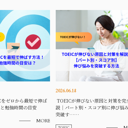
2026.06.18
ICをゼロから最短で伸ば
TOEICが伸びない原因と対策を完
法と勉強時間の目安
説｜パート別・スコア別に伸び悩
突破す……
MORE
M
TOEIC