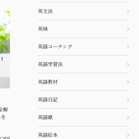
英文法
英検
英語コーチング
英語学習法
英語教材
英語日記
全解
みを
英語歌
英語絵本
ORE