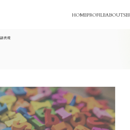
HOME
PROFILE
ABOUT
SE
語表現