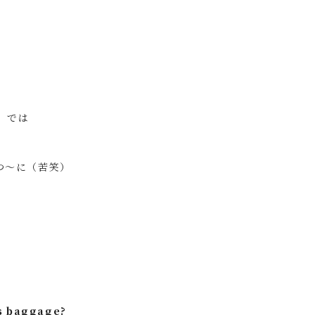
）では
つ～に（苦笑）
is baggage?