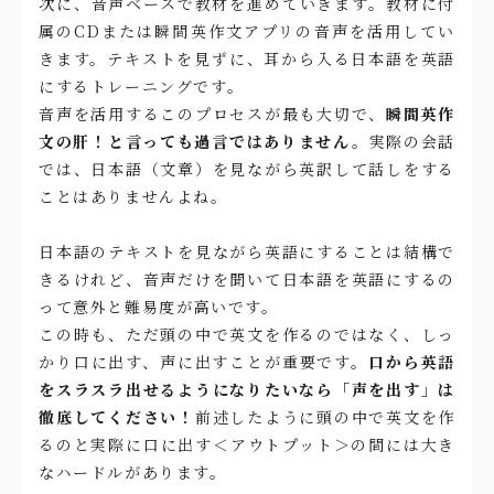
次に、音声ベースで教材を進めていきます。教材に付
属のCDまたは瞬間英作文アプリの音声を活用してい
きます。テキストを見ずに、耳から入る日本語を英語
にするトレーニングです。
音声を活用するこのプロセスが最も大切で、
瞬間英作
文の肝！と言っても過言ではありません。
実際の会話
では、日本語（文章）を見ながら英訳して話しをする
ことはありませんよね。
日本語のテキストを見ながら英語にすることは結構で
きるけれど、音声だけを聞いて日本語を英語にするの
って意外と難易度が高いです。
この時も、ただ頭の中で英文を作るのではなく、しっ
かり口に出す、声に出すことが重要です。
口から英語
をスラスラ出せるようになりたいなら「声を出す」は
徹底してください！
前述したように頭の中で英文を作
るのと実際に口に出す＜アウトプット＞の間には大き
なハードルがあります。