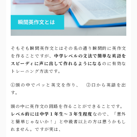
そもそも瞬間英作文とはその名の通り瞬間的に英作文
を作ることですが、
中学レベルの文法で簡単な英語を
スピーディに声に出して作れるようになる
のに有効な
トレーニング方法です。
①頭の中でパッと英文を作り、 ②口から英語を出
す。
頭の中に英作文の回路を作ることができることです。
レベル的には中学１年生〜３年生程度
なので、「意外
と簡単じゃないか！」と中級者以上の方は思うかもし
れません。ですが実は、