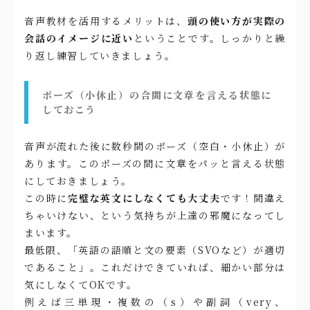
音声教材を活用するメリットは、
頭の使い方が実際の
会話のイメージに近い
ということです。しっかりと繰
り返し練習していきましょう。
ポーズ（小休止）の合間に文章を言える状態に
しておこう
音声が流れた後に数秒間のポーズ（空白・小休止）が
あります。このポーズの間に文章をパッと言える状態
にしておきましょう。
この時に
完璧な英文にしなくても大丈夫
です！間違え
ちゃいけない、という気持ちが上達の邪魔になってし
まいます。
最低限、「英語の語順と文の要素（SVOなど）が適切
であること」。これだけできていれば、細かい部分は
気にしなくてOKです。
例えば三単現・複数の（s）や副詞（very、