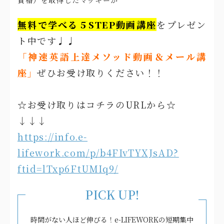
資格）を取得したマッキーが
無料で学べる５STEP動画講座
をプレゼン
ト中です♩♩
「神速英語上達メソッド動画＆メール講
座」
ぜひお受け取りください！！
☆お受け取りはコチラのURLから☆
↓↓↓
https://info.e-
lifework.com/p/b4FIvTYXJsAD?
ftid=lTxp6FtUMIq9/
PICK UP!
時間がない人ほど伸びる！e-LIFEWORKの短期集中