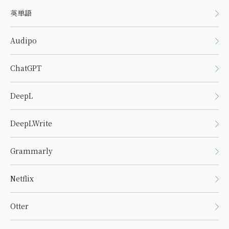
英単語
Audipo
ChatGPT
DeepL
DeepLWrite
Grammarly
Netflix
Otter