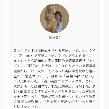
MAKI
３ヶ月で必ず目標達成をさせる英語コーチ。オンライ
ン（Zoom）で英語コーチングプログラムを提供。世
界でもっとも認知度の高い国際的英語指導資格（ケン
ブリッジCELTA）を持地、１０００人以上の英語指導
経験から、お一人お一人にあった英語学習戦略を組み
立て、徹底サポート。自身が「英語が話せない」
「TOEIC490点」「長い英語コンプレックス」という
状態から、ほぼ独学で、TOEIC960点、英検１級、通
訳・翻訳をこなすスピーキング力を身につけた逆転の
女王（笑）へ！「英語が苦手！嫌い！」という学習者
の気持ちが熟知し、1日も早く英語マスターへと導く
お助けマンです。