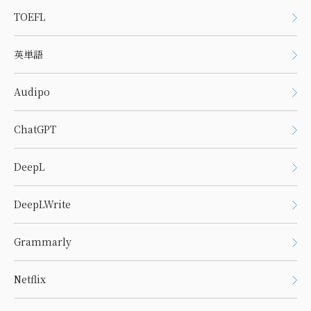
TOEFL
英単語
Audipo
ChatGPT
DeepL
DeepLWrite
Grammarly
Netflix